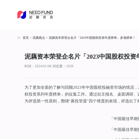
首页
>
泥藕观点
>
泥藕资本荣登企名片「2023中国股权投资年度榜单」多项榜单！
泥藕资本荣登企名片「2023中国股权投
时间：2024/01/08
浏览量：1639
为了更加全面的了解与回顾2023年中国股权投融资市场的情况，2
权投资系列年度榜单」的征集工作。通过自主报名、桌面调研、
为评选第一性原则，围绕“募投管退”四个维度的表现，评选出了
「中国最佳早期投
「中国最佳早期投