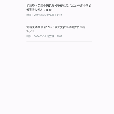
泥藕资本荣获中国风险投资研究院「2024年度中国成
长型投资机构 Top30」
时间：2024/09/26
浏览量：1472
泥藕资本荣获创业邦「最受赞赏的早期投资机构
Top50」
时间：2024/09/20
浏览量：2165