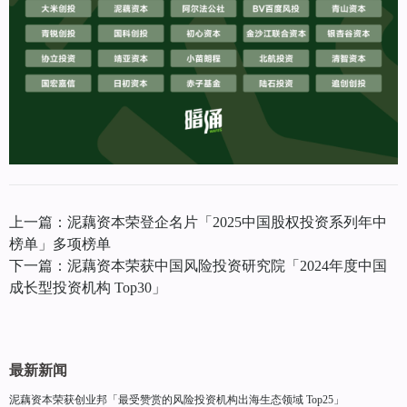
上一篇：
泥藕资本荣登企名片「2025中国股权投资系列年中
榜单」多项榜单
下一篇：
泥藕资本荣获中国风险投资研究院「2024年度中国
成长型投资机构 Top30」
最新新闻
泥藕资本荣获创业邦「最受赞赏的风险投资机构出海生态领域 Top25」