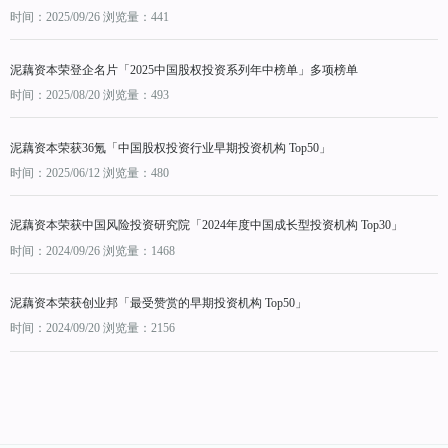
时间：2025/09/26
浏览量：441
泥藕资本荣登企名片「2025中国股权投资系列年中榜单」多项榜单
时间：2025/08/20
浏览量：493
泥藕资本荣获36氪「中国股权投资行业早期投资机构 Top50」
时间：2025/06/12
浏览量：480
泥藕资本荣获中国风险投资研究院「2024年度中国成长型投资机构 Top30」
时间：2024/09/26
浏览量：1468
泥藕资本荣获创业邦「最受赞赏的早期投资机构 Top50」
时间：2024/09/20
浏览量：2156