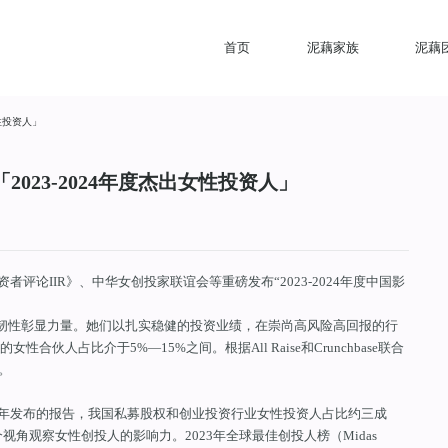
首页
泥藕家族
泥藕
性投资人」
023-2024年度杰出女性投资人」
评论IIR》、中华女创投家联谊会等重磅发布“2023-2024年度中国影
韧性彰显力量。她们以扎实稳健的投资业绩，在崇尚高风险高回报的行
人占比介于5%—15%之间。根据All Raise和Crunchbase联合
。
18年发布的报告，我国私募股权和创业投资行业女性投资人占比约三成
视角观察女性创投人的影响力。2023年全球最佳创投人榜（Midas