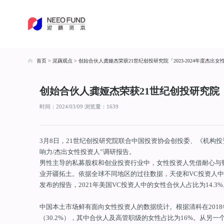
首页
>
泥藕观点
>
创始合伙人龚娅杰荣获21世纪创投研究院「2023-2024年度杰出女
创始合伙人龚娅杰荣获21世纪创投研究院「2
时间：2024/03/09
浏览量：1639
3月8日，21世纪创投研究院联合中国投资协会创投委、《机构投资者
响力/杰出女性投资人”调研报告。
男性主导的私募股权和创业投资行业中，女性投资人凭借耐心与
业开疆拓土。依据全球不同地区的过往数据，天使和VC投资人中的女性合伙
发布的报告，2021年美国VC投资人中的女性合伙人占比为14.3%
‍中国本土市场鲜有面向女性投资人的数据统计。根据清科在20
（30.2%），其中合伙人及高管职级的女性占比为16%。从另一个