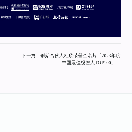
下一篇：
创始合伙人杜欣荣登企名片「2023年度
中国最佳投资人TOP100」！